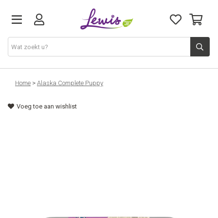
Honden
Home
>
Alaska Complete Puppy
Voeg toe aan wishlist
Katten
Leveringen
Openingsuren
Cadeaubon
Natuurvoeding