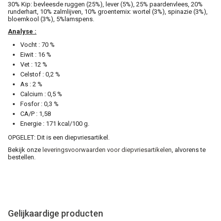
30% Kip: bevleesde ruggen (25%), lever (5%), 25% paardenvlees, 20%
runderhart, 10% zalmlijven, 10% groentemix: wortel (3%), spinazie (3%),
bloemkool (3%), 5%lamspens.
Analyse :
Vocht : 70 %
Eiwit : 16 %
Vet : 12 %
Celstof : 0,2 %
As : 2 %
Calcium : 0,5 %
Fosfor : 0,3 %
CA/P : 1,58
Energie : 171 kcal/100 g.
OPGELET: Dit is een diepvriesartikel.
Bekijk onze
leveringsvoorwaarden voor diepvriesartikelen
, alvorens te
bestellen.
Gelijkaardige producten