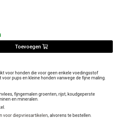
d
Toevoegen
ikt voor honden die voor geen enkele voedingsstof
ikt voor pups en kleine honden vanwege de fijne maling.
nvlees, fijngemalen groenten, rijst, koudgeperste
taminen en mineralen.
kel.
 voor diepvriesartikelen
, alvorens te bestellen.