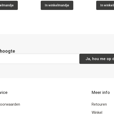
kelmandje
In winkelmandje
In winke
e hoogte
Ja, hou me op 
vice
Meer info
oorwaarden
Retouren
Winkel