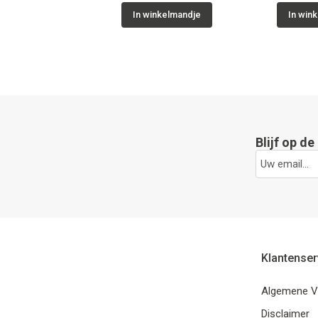
In winkelmandje
In win
Blijf op d
Klantenser
Algemene V
Disclaimer