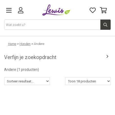
Honden
Home
>
Honden
>
Andere
Verfijn je zoekopdracht
Katten
Andere
(1 producten)
Leveringen
Openingsuren
Cadeaubon
Natuurvoeding