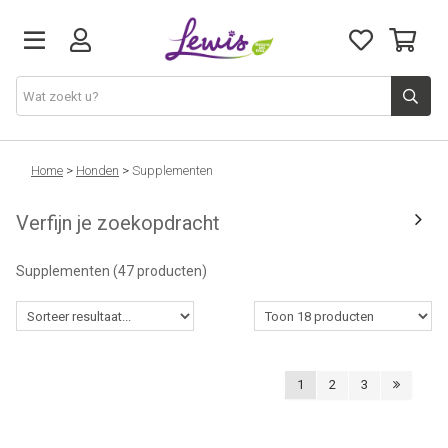
Honden
Home
>
Honden
>
Supplementen
Verfijn je zoekopdracht
Katten
Supplementen
(47 producten)
Leveringen
Openingsuren
1
2
3
Cadeaubon
Natuurvoeding