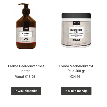
Merken
Over Ons
Blog
Frama Paardenvet met
Frama Veendrenkstof
pomp
Plus 400 gr
Vanaf €13.95
€24.95
In winkelmandje
In winkelmandje