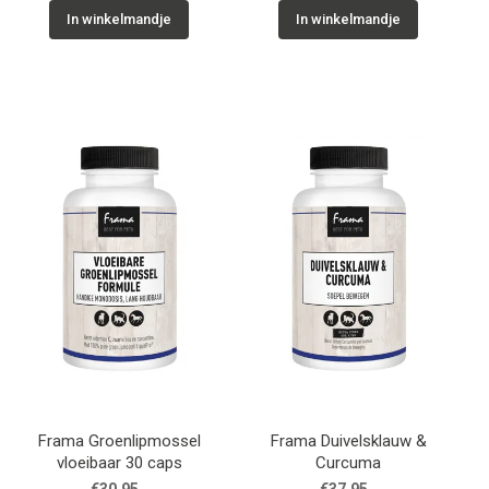
In winkelmandje
In winkelmandje
Frama Groenlipmossel
Frama Duivelsklauw &
vloeibaar 30 caps
Curcuma