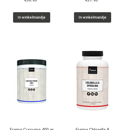
€30.95
€37.95
In winkelmandje
In winkelmandje
Frama Curcuma 400 gr
Frama Chlorella &