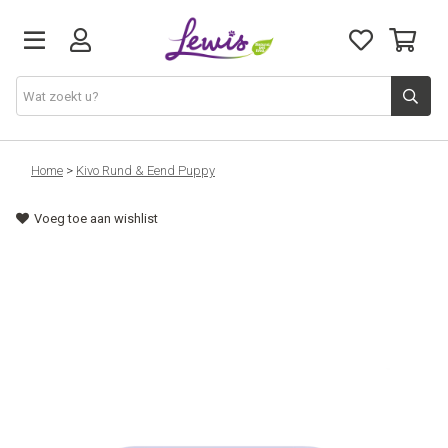
Honden
Home
>
Kivo Rund & Eend Puppy
Voeg toe aan wishlist
Katten
Leveringen
Openingsuren
Cadeaubon
Natuurvoeding