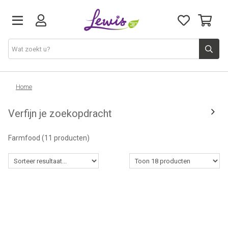
Honden
Home
Verfijn je zoekopdracht
Katten
Farmfood
(11 producten)
Leveringen
Openingsuren
Cadeaubon
Natuurvoeding