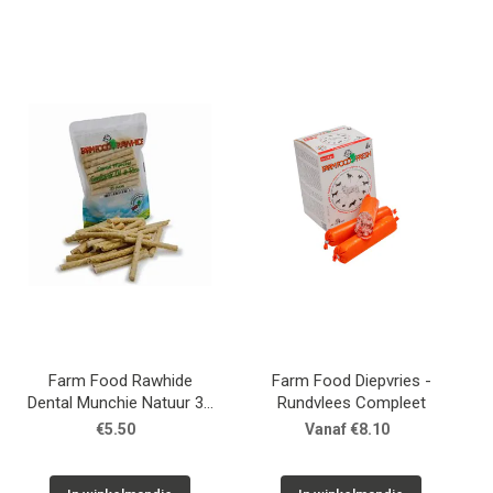
Farm Food Rawhide
Farm Food Diepvries -
Dental Munchie Natuur 35
Rundvlees Compleet
st
€5.50
Vanaf €8.10