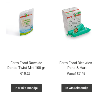
Merken
Over Ons
Blog
Farm Food Rawhide
Farm Food Diepvries -
Dental Twist Mini 100 gr
Pens & Hart
Zakje
€10.25
Vanaf €7.45
In winkelmandje
In winkelmandje