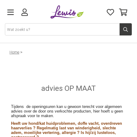
Honden
Home
>
Katten
Leveringen
advies OP MAAT
Openingsuren
Tijdens de openingsuren kan u gewoon terecht voor algemeen
advies over de door ons verkochte producten, hier hoeft u geen
afspraak voor te maken.
Cadeaubon
Heeft uw hond/kat huidproblemen, doffe vacht, overdreven
haarverlies ? Regelmatig last van winderigheid, slechte
adem, moeilijke vertering, allergie ? Is hij/zij lusteloos,
Natuurvoeding