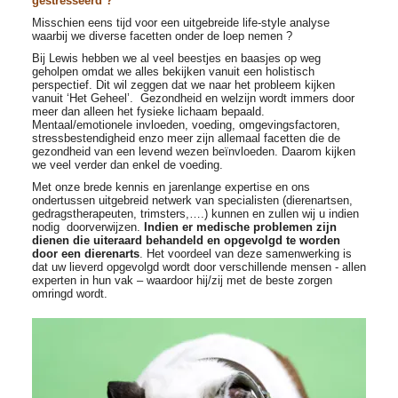
gestresseerd ?
Misschien eens tijd voor een uitgebreide life-style analyse
waarbij we diverse facetten onder de loep nemen ?
Merken
Bij Lewis hebben we al veel beestjes en baasjes op weg
geholpen omdat we alles bekijken vanuit een holistisch
perspectief. Dit wil zeggen dat we naar het probleem kijken
Over Ons
vanuit ‘Het Geheel’. Gezondheid en welzijn wordt immers door
meer dan alleen het fysieke lichaam bepaald.
Mentaal/emotionele invloeden, voeding, omgevingsfactoren,
stressbestendigheid enzo meer zijn allemaal facetten die de
Blog
gezondheid van een levend wezen beïnvloeden. Daarom kijken
we veel verder dan enkel de voeding.
Met onze brede kennis en jarenlange expertise en ons
ondertussen uitgebreid netwerk van specialisten (dierenartsen,
gedragstherapeuten, trimsters,….) kunnen en zullen wij u indien
nodig doorverwijzen.
Indien er medische problemen zijn
dienen die uiteraard behandeld en opgevolgd te worden
door een dierenarts
. Het voordeel van deze samenwerking is
dat uw lieverd opgevolgd wordt door verschillende mensen - allen
experten in hun vak – waardoor hij/zij met de beste zorgen
omringd wordt.