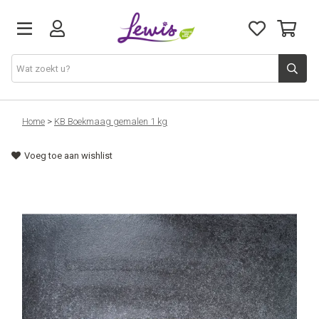
Honden
Home
>
KB Boekmaag gemalen 1 kg
Voeg toe aan wishlist
Katten
Leveringen
Openingsuren
Cadeaubon
Natuurvoeding